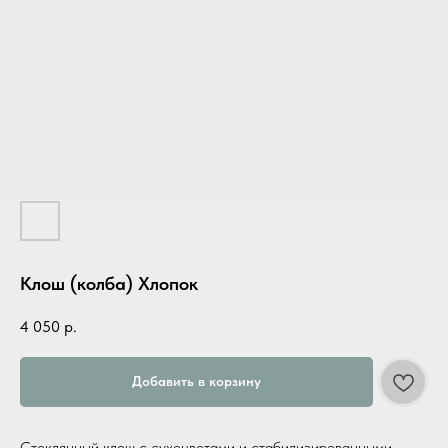
Клош (колба) Хлопок
4 050
р.
Добавить в корзину
Стеклянный клош с сухоцветами и стабилизированными