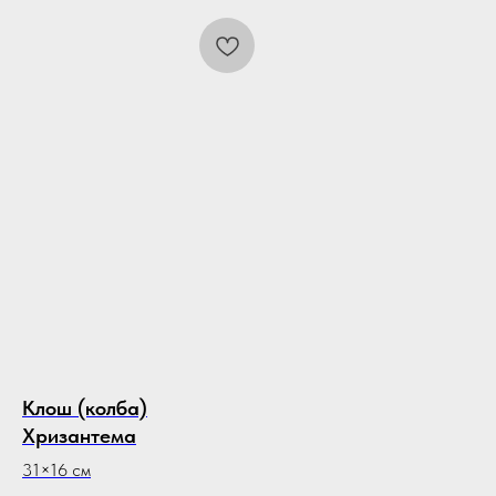
Клош (колба)
Хризантема
31×16 см