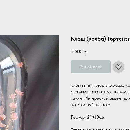
Клош (колба) Гортенз
3 500
р.
Out of stock
Стеклянный клош с сухоцвета
стабилизированными цветами 
гамме. Интересный акцент для
прекрасный подарок.
Размер: 21×10см.
Товар в единственном экземпл