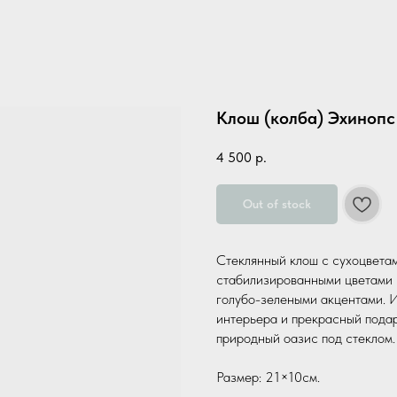
Клош (колба) Эхинопс
4 500
р.
Out of stock
Стеклянный клош с сухоцвета
стабилизированными цветами 
голубо-зелеными акцентами. 
интерьера и прекрасный пода
природный оазис под стеклом.
Размер: 21×10см.